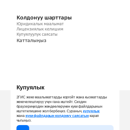
Колдонуу шарттары
Юридикалык маалымат
Лицензиялык келишим
Купуялуулук саясаты
Катталыңыз
Купуялык
2ГИС жеке маалыматтарды коргойт жана кызматтарды
Эгерде суроолор жаралса
жекечелештирүү үчүн гана иштейт. Сиздин
браузериңиздин жөндөөлөрүнөн куки файлдарынын
иштетилишине жол бербеңиз. Сураныч,
+996 (312) 97 90 00
купуялык
жана
куки файлдарын колдонуу саясатын
карап
info@bishkek.2gis.kg
чыгыңыз.